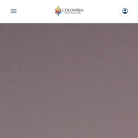
buscador.colombiatraveltours.com